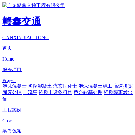
赣鑫交通
GANXIN JIAO TONG
首页
Home
服务项目
Project
泡沫混凝士
陶粒混凝土
流态固化士
泡沫混凝土施工
高速拼宽
固废处理
自流平
轻质土设备租售
桥台软基处理
轻质隔离墩出
售
工程案例
Case
品质体系