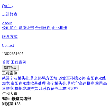
Quality
走进赣鑫
About
公司简介
资质证书
合作伙伴
企业相册
联系方式
Contact
13622651697
首页
工程案例
返回列表
工程案例
慈溪宁波桥头处理
道路塌方回填
道墟至孙端公路
富阳春永线
加宽
富阳春永线软基处理
海宁桥头处理
杭宁高速拼宽
杭甬高
速拼宽
杭州绕城拼宽
江苏仪征夸工农河大桥
仁和大道
编辑 :
赣鑫网络部
浏览量:
183