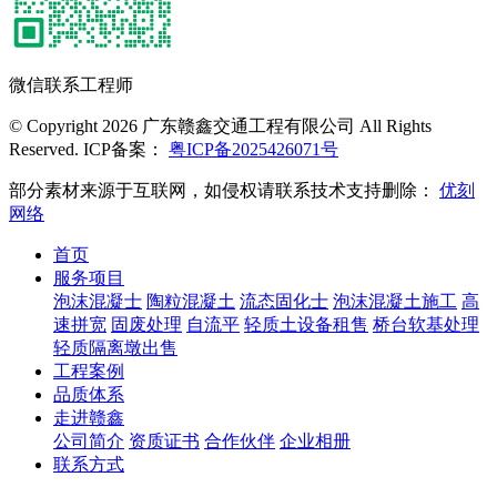
微信联系工程师
© Copyright 2026 广东赣鑫交通工程有限公司 All Rights
Reserved. ICP备案：
粤ICP备2025426071号
部分素材来源于互联网，如侵权请联系技术支持删除：
优刻
网络
首页
服务项目
泡沫混凝士
陶粒混凝土
流态固化士
泡沫混凝土施工
高
速拼宽
固废处理
自流平
轻质土设备租售
桥台软基处理
轻质隔离墩出售
工程案例
品质体系
走进赣鑫
公司简介
资质证书
合作伙伴
企业相册
联系方式