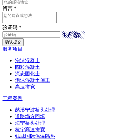
留言
*
验证码
*
服务项目
泡沫混凝士
陶粒混凝土
流态固化士
泡沫混凝土施工
高速拼宽
工程案例
慈溪宁波桥头处理
道路塌方回填
海宁桥头处理
杭宁高速拼宽
钱城国际保温隔热