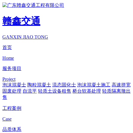
赣鑫交通
GANXIN JIAO TONG
首页
Home
服务项目
Project
泡沫混凝士
陶粒混凝土
流态固化士
泡沫混凝土施工
高速拼宽
固废处理
自流平
轻质土设备租售
桥台软基处理
轻质隔离墩出
售
工程案例
Case
品质体系