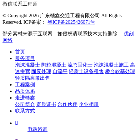
微信联系工程师
© Copyright 2026 广东赣鑫交通工程有限公司 All Rights
Reserved. ICP备案：
粤ICP备2025426071号
部分素材来源于互联网，如侵权请联系技术支持删除：
优刻
网络
首页
服务项目
泡沫混凝士
陶粒混凝土
流态固化士
泡沫混凝土施工
高
速拼宽
固废处理
自流平
轻质土设备租售
桥台软基处理
轻质隔离墩出售
工程案例
品质体系
走进赣鑫
公司简介
资质证书
合作伙伴
企业相册
联系方式

电话咨询