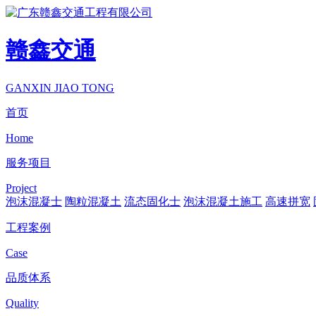
赣鑫交通
GANXIN JIAO TONG
首页
Home
服务项目
Project
泡沫混凝士
陶粒混凝土
流态固化士
泡沫混凝土施工
高速拼宽
工程案例
Case
品质体系
Quality